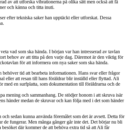
erad av att utforska vibrationerna på olika sätt men också att få
ner och känna och titta inuti.
ser efter tekniska saker han upptäckt eller utforskat. Dessa
na.
a veta vad som ska hända. I början var han intresserad av tavlan
ort behov av att titta på den varje dag. Däremot är den viktig för
eckotavlan för att informera om nya saker som ska hända.
 behöver tid att bearbeta informationen. Hans svar eller frågor
ler att resan till hans föräldrar blir inställd eller flyttad. Ali
gör med en surfplatta, som dokumentation till föräldrarna och de
 skapa mening och sammanhang. De stödjer honom i att skruva isär
nalens händer medan de skruvar och kan följa med i det som händer
en och sedan kunna använda föremålet som det är avsett. Detta för
 hur de fungerar. Men många gånger går inte det. Det börjar nu bli
a besöket där kommer de att behöva extra tid så att Ali får