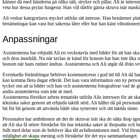
känner då med händerna på olika sätt, stryker och pillar. Ali är intress
veta hur dessa prylar fungerar. Han vill därför gärna skruva isär maski
Ali verkar kategorisera mycket utifrån sitt intresse. Han benämner plat
benämningar kan vara hur sakerna låter eller hur han känt vibrationer
Anpassningar
Assistenterna har erbjudit Ali en veckotavla med bilder för att han sk
och dess innehåll. Nu när tavlan är känd för honom har han inte lika st
honom när hans rutiner ändras. Assistenterna och Ali utgår då ifrån v
Eventuella förändringar behöver kommuniceras i god tid till Ali då han
kan komma flera dagar efteråt. Det kan vara information om ny personal el
tycker om att ta bilder och han och assistenterna fotograferar vad de 
andra assistenterna som inte är med.
Assistenterna försöker arbeta tematiskt utifrån Alis intressen för att
tekniska saker genom att erbjuda taktilt stöd. Ali håller då på perso
bit för bit genom att använda både sina synrester och sitt taktila sinne.
Personalen har ambitionen att det de skruvar isär ska de sätta ihop ig
att Ali ska få större förståelse för hur tekniska saker är ihopsatta och
fullt med delar som de behöver åka till avfallsstationen med. Vid först
möjlighet att skapa mening och förståelse för det nya sammanhanget.