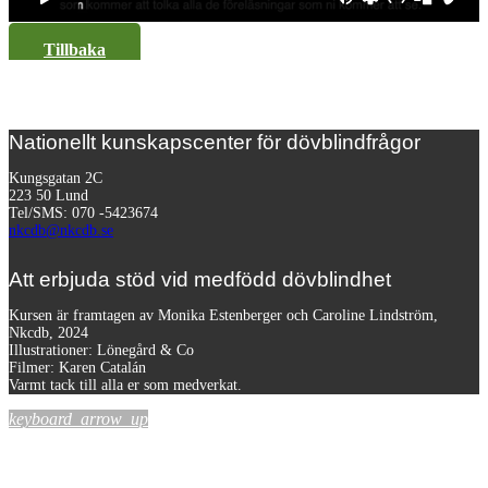
Tillbaka
Nationellt kunskapscenter för dövblindfrågor
Kungsgatan 2C
223 50 Lund
Tel/SMS: 070 -5423674
nkcdb@nkcdb.se
Att erbjuda stöd vid medfödd dövblindhet
Kursen är framtagen av Monika Estenberger och Caroline Lindström,
Nkcdb, 2024
Illustrationer: Lönegård & Co
Filmer:
Karen Catalán
Varmt tack till alla er som medverkat.
keyboard_arrow_up