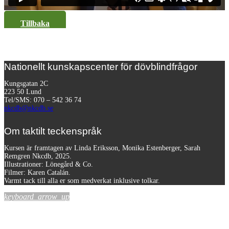
Tillbaka
Nationellt kunskapscenter för dövblindfrågor
Kungsgatan 2C
223 50 Lund
Tel/SMS: 070 – 542 36 74
nkcdb@nkcdb.se
Om taktilt teckenspråk
Kursen är framtagen av Linda Eriksson, Monika Estenberger, Sarah
Remgren Nkcdb, 2025.
Illustrationer: Lönegård & Co.
Filmer:
Karen Catalán.
Varmt tack till alla er som medverkat inklusive tolkar.
keyboard_arrow_up