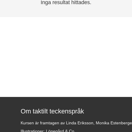
Inga resultat hittades.
Om taktilt teckenspråk
Kursen är framtagen av Linda Eriksson, Monika Estenberg
Illustrationer: Lönegård & Co.