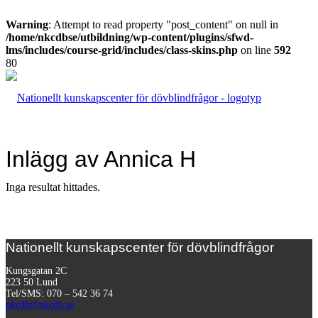
Warning
: Attempt to read property "post_content" on null in
/home/nkcdbse/utbildning/wp-content/plugins/sfwd-
lms/includes/course-grid/includes/class-skins.php
on line
592
Inlägg av Annica H
Inga resultat hittades.
Nationellt kunskapscenter för dövblindfrågor
Kungsgatan 2C
223 50 Lund
Tel/SMS: 070 – 542 36 74
nkcdb@nkcdb.se