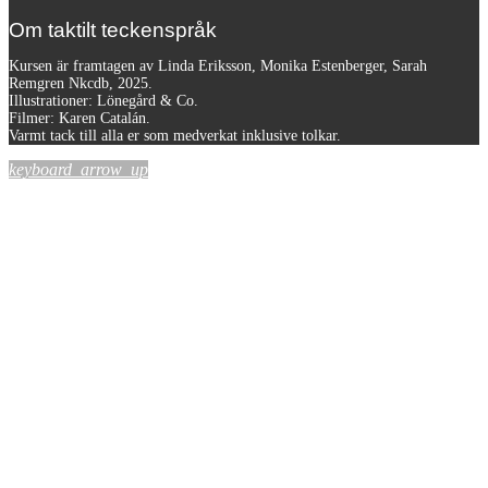
Om taktilt teckenspråk
Kursen är framtagen av Linda Eriksson, Monika Estenberger, Sarah
Remgren Nkcdb, 2025.
Illustrationer: Lönegård & Co.
Filmer:
Karen Catalán.
Varmt tack till alla er som medverkat inklusive tolkar.
keyboard_arrow_up