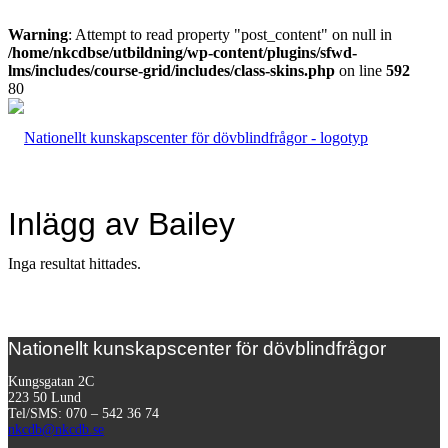
Warning
: Attempt to read property "post_content" on null in
/home/nkcdbse/utbildning/wp-content/plugins/sfwd-
lms/includes/course-grid/includes/class-skins.php
on line
592
Inlägg av Bailey
Inga resultat hittades.
Nationellt kunskapscenter för dövblindfrågor
Kungsgatan 2C
223 50 Lund
Tel/SMS: 070 – 542 36 74
nkcdb@nkcdb.se