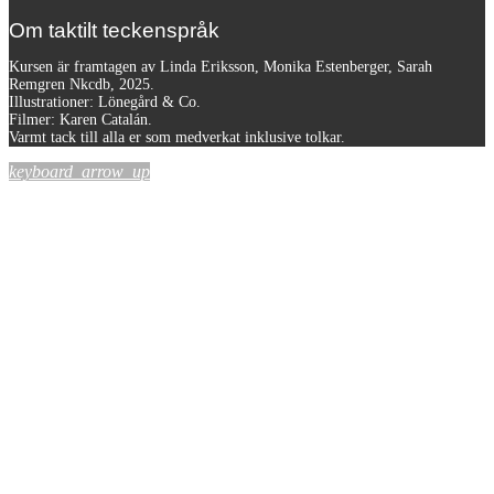
Om taktilt teckenspråk
Kursen är framtagen av Linda Eriksson, Monika Estenberger, Sarah
Remgren Nkcdb, 2025.
Illustrationer: Lönegård & Co.
Filmer:
Karen Catalán.
Varmt tack till alla er som medverkat inklusive tolkar.
keyboard_arrow_up