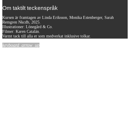
Om taktilt teckenspråk
Kursen är framtagen av Linda Eriksson, Monika Estenberger, Sarah
Remgren Nkcdb, 2025.
Illustrationer: Lönegård & Co.
Filmer:
Karen Catalán.
Varmt tack till alla er som medverkat inklusive tolkar.
keyboard_arrow_up