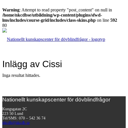
Warning
: Attempt to read property "post_content" on null in
/home/nkcdbse/utbildning/wp-content/plugins/sfwd-
lms/includes/course-grid/includes/class-skins.php
on line
592
Inlägg av Cissi
Inga resultat hittades.
Nationellt kunskapscenter för dövblindfrågor
Kungsgatan 2C
223 50 Lund
Tel/SMS: 070 – 542 36 74
nkcdb@nkcdb.se