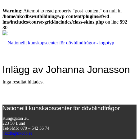
Warning
: Attempt to read property "post_content" on null in
/home/nkcdbse/utbildning/wp-content/plugins/sfwd-
lms/includes/course-grid/includes/class-skins.php
on line
592
Inlägg av Johanna Jonasson
Inga resultat hittades.
Nationellt kunskapscenter för dövblindfrågor
Kungsgatan 2C
223 50 Lund
Tel/SMS: 070 – 542 36 74
nkcdb@nkcdb.se