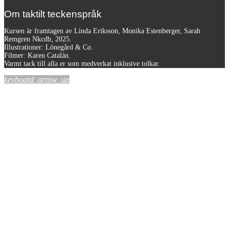
Om taktilt teckenspråk
Kursen är framtagen av Linda Eriksson, Monika Estenberger, Sarah
Remgren Nkcdb, 2025.
Illustrationer: Lönegård & Co.
Filmer:
Karen Catalán.
Varmt tack till alla er som medverkat inklusive tolkar.
keyboard_arrow_up