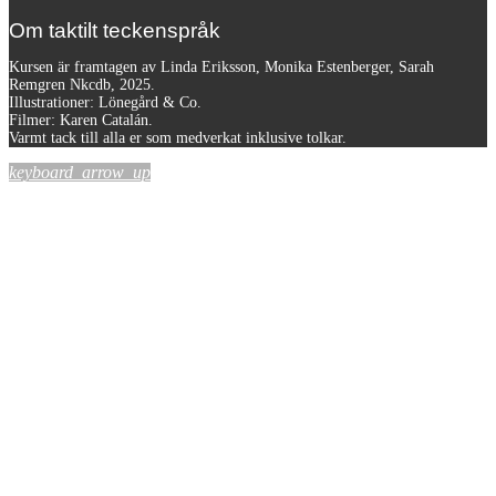
Om taktilt teckenspråk
Kursen är framtagen av Linda Eriksson, Monika Estenberger, Sarah
Remgren Nkcdb, 2025.
Illustrationer: Lönegård & Co.
Filmer:
Karen Catalán.
Varmt tack till alla er som medverkat inklusive tolkar.
keyboard_arrow_up