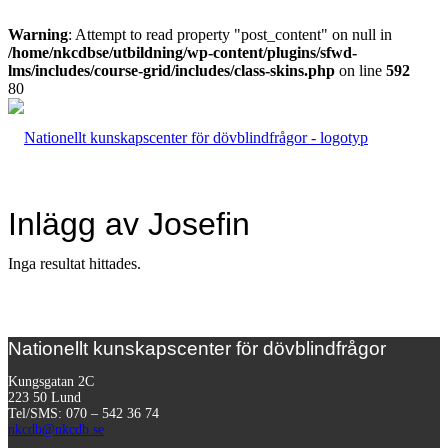
Warning
: Attempt to read property "post_content" on null in
/home/nkcdbse/utbildning/wp-content/plugins/sfwd-
lms/includes/course-grid/includes/class-skins.php
on line
592
Inlägg av Josefin
Inga resultat hittades.
Nationellt kunskapscenter för dövblindfrågor
Kungsgatan 2C
223 50 Lund
Tel/SMS: 070 – 542 36 74
nkcdb@nkcdb.se