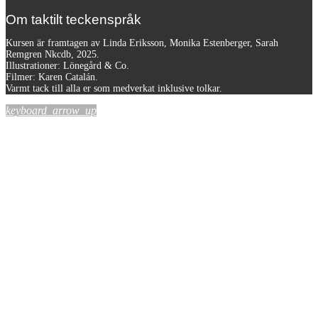
Om taktilt teckenspråk
Kursen är framtagen av Linda Eriksson, Monika Estenberger, Sarah
Remgren Nkcdb, 2025.
Illustrationer: Lönegård & Co.
Filmer:
Karen Catalán.
Varmt tack till alla er som medverkat inklusive tolkar.
keyboard_arrow_up