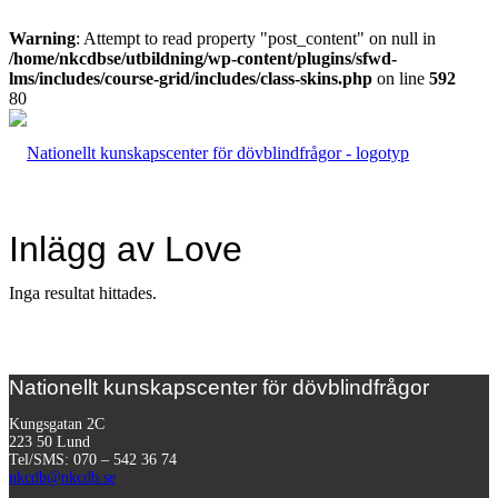
Warning
: Attempt to read property "post_content" on null in
/home/nkcdbse/utbildning/wp-content/plugins/sfwd-
lms/includes/course-grid/includes/class-skins.php
on line
592
Inlägg av Love
Inga resultat hittades.
Nationellt kunskapscenter för dövblindfrågor
Kungsgatan 2C
223 50 Lund
Tel/SMS: 070 – 542 36 74
nkcdb@nkcdb.se