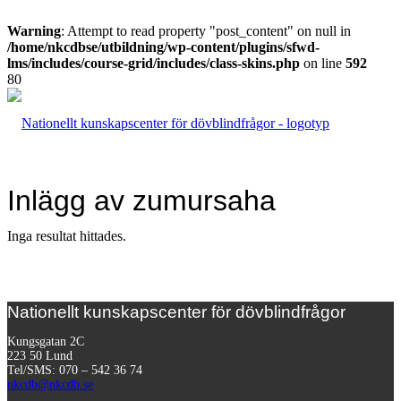
Warning
: Attempt to read property "post_content" on null in
/home/nkcdbse/utbildning/wp-content/plugins/sfwd-
lms/includes/course-grid/includes/class-skins.php
on line
592
Inlägg av zumursaha
Inga resultat hittades.
Nationellt kunskapscenter för dövblindfrågor
Kungsgatan 2C
223 50 Lund
Tel/SMS: 070 – 542 36 74
nkcdb@nkcdb.se