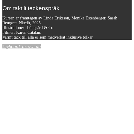
Om taktilt teckenspråk
Kursen är framtagen av Linda Eriksson, Monika Estenberger, Sarah
Remgren Nkcdb, 2025.
Illustrationer: Lönegård & Co.
Filmer:
Karen Catalán.
Varmt tack till alla er som medverkat inklusive tolkar.
keyboard_arrow_up