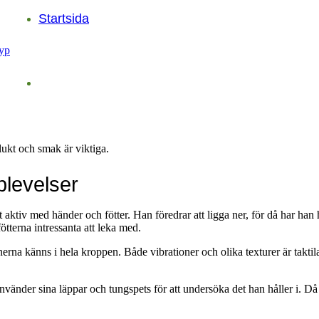
Startsida
lukt och smak är viktiga.
plevelser
t aktiv med händer och fötter. Han föredrar att ligga ner, för då har ha
tterna intressanta att leka med.
ionerna känns i hela kroppen. Både vibrationer och olika texturer är tak
nvänder sina läppar och tungspets för att undersöka det han håller i. D