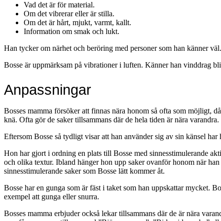
Vad det är för material.
Om det vibrerar eller är stilla.
Om det är hårt, mjukt, varmt, kallt.
Information om smak och lukt.
Han tycker om närhet och beröring med personer som han känner väl. Ha
Bosse är uppmärksam på vibrationer i luften. Känner han vinddrag blir 
Anpassningar
Bosses mamma försöker att finnas nära honom så ofta som möjligt, då h
knä. Ofta gör de saker tillsammans där de hela tiden är nära varandra.
Eftersom Bosse så tydligt visar att han använder sig av sin känsel har
Hon har gjort i ordning en plats till Bosse med sinnesstimulerande akt
och olika textur. Ibland hänger hon upp saker ovanför honom när han 
sinnesstimulerande saker som Bosse lätt kommer åt.
Bosse har en gunga som är fäst i taket som han uppskattar mycket. Bo
exempel att gunga eller snurra.
Bosses mamma erbjuder också lekar tillsammans där de är nära varandr