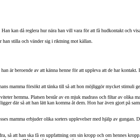
n kan då reglera hur nära han vill vara för att få hudkontakt och visar
han stilla och vänder sig i riktning mot källan.
an är beroende av att känna henne för att uppleva att de har kontakt. Ib
 hans mamma försökt att tänka till så att hon möjliggör mycket stimuli g
iviteter hemma. Platsen består av en mjuk madrass och filtar av olika mat
ligger där så att han lätt kan komma åt dem. Hon har även gjort på sam
sses mamma erbjuder olika sorters upplevelser med hjälp av gungan. Då 
a, så att han ska få en uppfattning om sin kropp och om hennes kropp. 