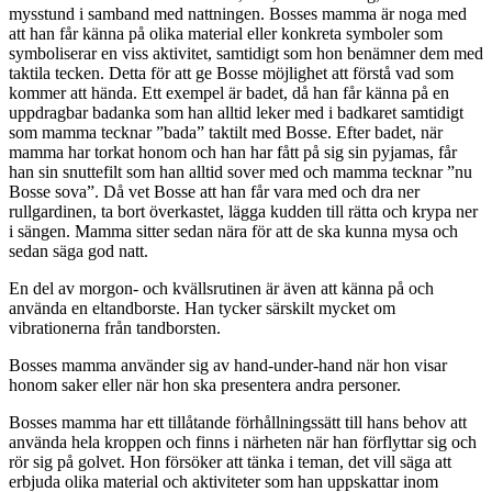
mysstund i samband med nattningen. Bosses mamma är noga med
att han får känna på olika material eller konkreta symboler som
symboliserar en viss aktivitet, samtidigt som hon benämner dem med
taktila tecken. Detta för att ge Bosse möjlighet att förstå vad som
kommer att hända. Ett exempel är badet, då han får känna på en
uppdragbar badanka som han alltid leker med i badkaret samtidigt
som mamma tecknar ”bada” taktilt med Bosse. Efter badet, när
mamma har torkat honom och han har fått på sig sin pyjamas, får
han sin snuttefilt som han alltid sover med och mamma tecknar ”nu
Bosse sova”. Då vet Bosse att han får vara med och dra ner
rullgardinen, ta bort överkastet, lägga kudden till rätta och krypa ner
i sängen. Mamma sitter sedan nära för att de ska kunna mysa och
sedan säga god natt.
En del av morgon- och kvällsrutinen är även att känna på och
använda en eltandborste. Han tycker särskilt mycket om
vibrationerna från tandborsten.
Bosses mamma använder sig av hand-under-hand när hon visar
honom saker eller när hon ska presentera andra personer.
Bosses mamma har ett tillåtande förhållningssätt till hans behov att
använda hela kroppen och finns i närheten när han förflyttar sig och
rör sig på golvet. Hon försöker att tänka i teman, det vill säga att
erbjuda olika material och aktiviteter som han uppskattar inom