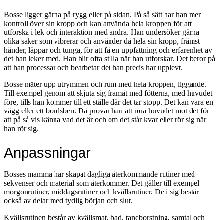
Bosse ligger gärna på rygg eller på sidan. På så sätt har han mer
kontroll över sin kropp och kan använda hela kroppen för att
utforska i lek och interaktion med andra. Han undersöker gärna
olika saker som vibrerar och använder då hela sin kropp, främst
händer, läppar och tunga, för att få en uppfattning och erfarenhet av
det han leker med. Han blir ofta stilla när han utforskar. Det beror på
att han processar och bearbetar det han precis har upplevt.
Bosse mäter upp utrymmen och rum med hela kroppen, liggande.
Till exempel genom att skjuta sig framåt med fötterna, med huvudet
före, tills han kommer till ett ställe där det tar stopp. Det kan vara en
vägg eller ett bordsben. Då provar han att röra huvudet mot det för
att på så vis känna vad det är och om det står kvar eller rör sig när
han rör sig.
Anpassningar
Bosses mamma har skapat dagliga återkommande rutiner med
sekvenser och material som återkommer. Det gäller till exempel
morgonrutiner, middagsrutiner och kvällsrutiner. De i sig består
också av delar med tydlig början och slut.
Kvällsrutinen består av kvällsmat, bad, tandborstning, samtal och