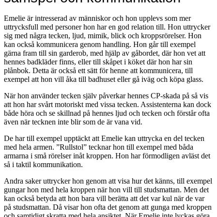
Emelie är intresserad av människor och hon upplevs som mer
uttrycksfull med personer hon har en god relation till. Hon uttrycker
sig med några tecken, ljud, mimik, blick och kroppsrörelser. Hon
kan också kommunicera genom handling. Hon går till exempel
gärna fram till sin garderob, med hjälp av gåbordet, där hon vet att
hennes badkläder finns, eller till skåpet i köket där hon har sin
plånbok. Detta är också ett sätt för henne att kommunicera, till
exempel att hon vill åka till badhuset eller gå iväg och köpa glass.
När hon använder tecken själv påverkar hennes CP-skada på så vis
att hon har svårt motoriskt med vissa tecken. Assistenterna kan dock
både höra och se skillnad på hennes ljud och tecken och förstår ofta
även när tecknen inte blir som de är vana vid.
De har till exempel upptäckt att Emelie kan uttrycka en del tecken
med hela armen. ”Rullstol” tecknar hon till exempel med båda
armarna i små rörelser inåt kroppen. Hon har förmodligen avläst det
så i taktil kommunikation.
Andra saker uttrycker hon genom att visa hur det känns, till exempel
gungar hon med hela kroppen när hon vill till studsmattan. Men det
kan också betyda att hon bara vill berätta att det var kul när de var
på studsmattan. Då visar hon ofta det genom att gunga med kroppen
och samtidigt skratta med hela ansiktet. När Emelie inte lyckas göra