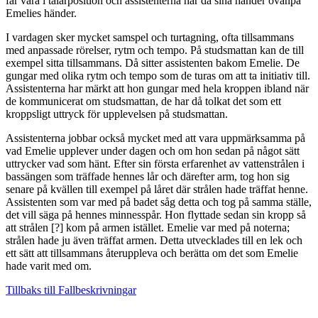
får vara i talarposition och assistenterna har då sina händer ovanpå
Emelies händer.
I vardagen sker mycket samspel och turtagning, ofta tillsammans
med anpassade rörelser, rytm och tempo. På studsmattan kan de till
exempel sitta tillsammans. Då sitter assistenten bakom Emelie. De
gungar med olika rytm och tempo som de turas om att ta initiativ till.
Assistenterna har märkt att hon gungar med hela kroppen ibland när
de kommunicerat om studsmattan, de har då tolkat det som ett
kroppsligt uttryck för upplevelsen på studsmattan.
Assistenterna jobbar också mycket med att vara uppmärksamma på
vad Emelie upplever under dagen och om hon sedan på något sätt
uttrycker vad som hänt. Efter sin första erfarenhet av vattenstrålen i
bassängen som träffade hennes lår och därefter arm, tog hon sig
senare på kvällen till exempel på låret där strålen hade träffat henne.
Assistenten som var med på badet såg detta och tog på samma ställe,
det vill säga på hennes minnesspår. Hon flyttade sedan sin kropp så
att strålen [?] kom på armen istället. Emelie var med på noterna;
strålen hade ju även träffat armen. Detta utvecklades till en lek och
ett sätt att tillsammans återuppleva och berätta om det som Emelie
hade varit med om.
Tillbaks till Fallbeskrivningar