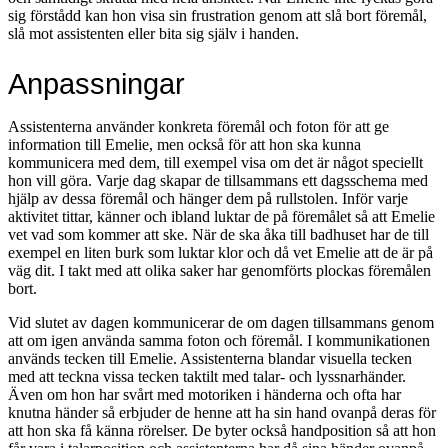
sig förstådd kan hon visa sin frustration genom att slå bort föremål,
slå mot assistenten eller bita sig själv i handen.
Anpassningar
Assistenterna använder konkreta föremål och foton för att ge
information till Emelie, men också för att hon ska kunna
kommunicera med dem, till exempel visa om det är något speciellt
hon vill göra. Varje dag skapar de tillsammans ett dagsschema med
hjälp av dessa föremål och hänger dem på rullstolen. Inför varje
aktivitet tittar, känner och ibland luktar de på föremålet så att Emelie
vet vad som kommer att ske. När de ska åka till badhuset har de till
exempel en liten burk som luktar klor och då vet Emelie att de är på
väg dit. I takt med att olika saker har genomförts plockas föremålen
bort.
Vid slutet av dagen kommunicerar de om dagen tillsammans genom
att om igen använda samma foton och föremål. I kommunikationen
används tecken till Emelie. Assistenterna blandar visuella tecken
med att teckna vissa tecken taktilt med talar- och lyssnarhänder.
Även om hon har svårt med motoriken i händerna och ofta har
knutna händer så erbjuder de henne att ha sin hand ovanpå deras för
att hon ska få känna rörelser. De byter också handposition så att hon