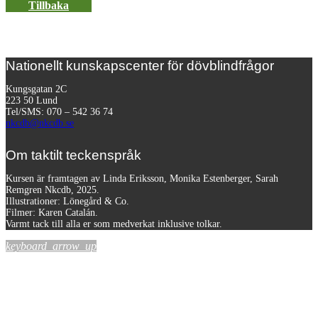
Tillbaka
Nationellt kunskapscenter för dövblindfrågor
Kungsgatan 2C
223 50 Lund
Tel/SMS: 070 – 542 36 74
nkcdb@nkcdb.se
Om taktilt teckenspråk
Kursen är framtagen av Linda Eriksson, Monika Estenberger, Sarah
Remgren Nkcdb, 2025.
Illustrationer: Lönegård & Co.
Filmer:
Karen Catalán.
Varmt tack till alla er som medverkat inklusive tolkar.
keyboard_arrow_up