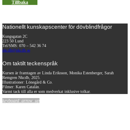
Tillbaka
Nationellt kunskapscenter för dövblindfrågor
Kungsgatan 2C
223 50 Lund
Tel/SMS: 070 – 542 36 74
nkcdb@nkcdb.se
Om taktilt teckenspråk
Kursen är framtagen av Linda Eriksson, Monika Estenberger, Sarah
Remgren Nkcdb, 2025.
Illustrationer: Lönegård & Co.
Filmer:
Karen Catalán.
Varmt tack till alla er som medverkat inklusive tolkar.
keyboard_arrow_up