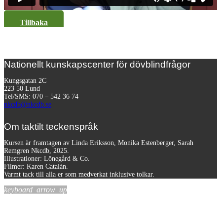
Tillbaka
Nationellt kunskapscenter för dövblindfrågor
Kungsgatan 2C
223 50 Lund
Tel/SMS: 070 – 542 36 74
nkcdb@nkcdb.se
Om taktilt teckenspråk
Kursen är framtagen av Linda Eriksson, Monika Estenberger, Sarah
Remgren Nkcdb, 2025.
Illustrationer: Lönegård & Co.
Filmer:
Karen Catalán.
Varmt tack till alla er som medverkat inklusive tolkar.
keyboard_arrow_up