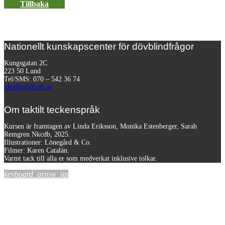
Tillbaka
Nationellt kunskapscenter för dövblindfrågor
Kungsgatan 2C
223 50 Lund
Tel/SMS: 070 – 542 36 74
nkcdb@nkcdb.se
Om taktilt teckenspråk
Kursen är framtagen av Linda Eriksson, Monika Estenberger, Sarah
Remgren Nkcdb, 2025.
Illustrationer: Lönegård & Co.
Filmer:
Karen Catalán.
Varmt tack till alla er som medverkat inklusive tolkar.
keyboard_arrow_up