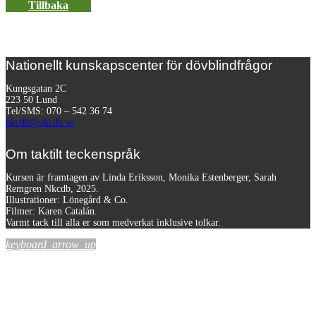
Tillbaka
Nationellt kunskapscenter för dövblindfrågor
Kungsgatan 2C
223 50 Lund
Tel/SMS: 070 – 542 36 74
nkcdb@nkcdb.se
Om taktilt teckenspråk
Kursen är framtagen av Linda Eriksson, Monika Estenberger, Sarah
Remgren Nkcdb, 2025.
Illustrationer: Lönegård & Co.
Filmer:
Karen Catalán.
Varmt tack till alla er som medverkat inklusive tolkar.
keyboard_arrow_up