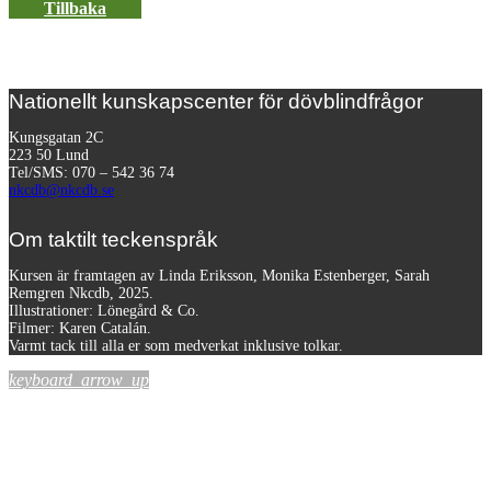
Tillbaka
Nationellt kunskapscenter för dövblindfrågor
Kungsgatan 2C
223 50 Lund
Tel/SMS: 070 – 542 36 74
nkcdb@nkcdb.se
Om taktilt teckenspråk
Kursen är framtagen av Linda Eriksson, Monika Estenberger, Sarah
Remgren Nkcdb, 2025.
Illustrationer: Lönegård & Co.
Filmer:
Karen Catalán.
Varmt tack till alla er som medverkat inklusive tolkar.
keyboard_arrow_up