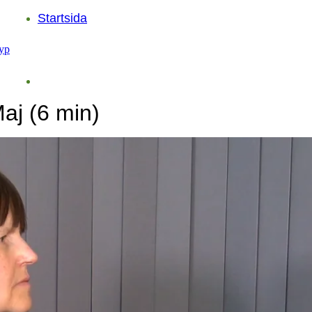
Startsida
aj (6 min)