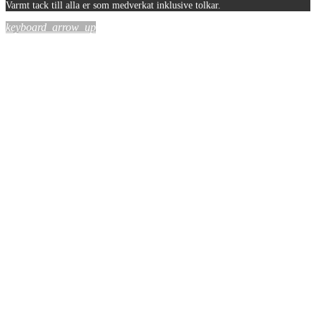
Varmt tack till alla er som medverkat inklusive tolkar.
keyboard_arrow_up