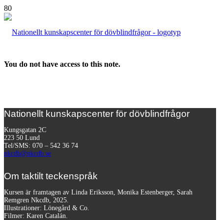
You do not have access to this note.
Nationellt kunskapscenter för dövblindfrågor
Kungsgatan 2C
223 50 Lund
Tel/SMS: 070 – 542 36 74
nkcdb@nkcdb.se
Om taktilt teckenspråk
Kursen är framtagen av Linda Eriksson, Monika Estenberger, Sarah
Remgren Nkcdb, 2025.
Illustrationer: Lönegård & Co.
Filmer:
Karen Catalán.