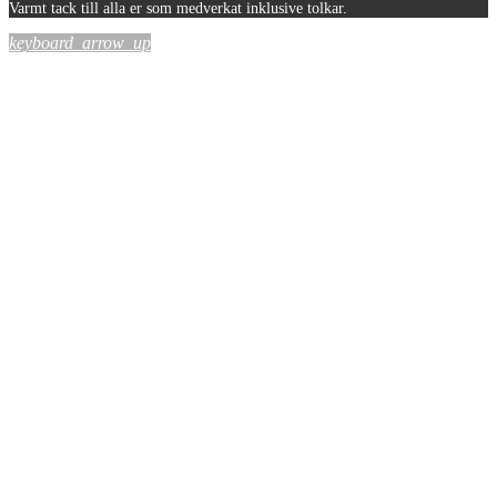
Varmt tack till alla er som medverkat inklusive tolkar.
keyboard_arrow_up