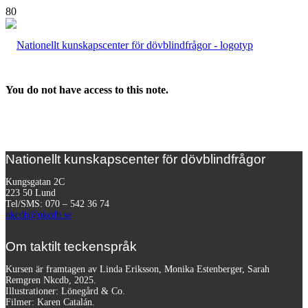
You do not have access to this note.
Nationellt kunskapscenter för dövblindfrågor
Kungsgatan 2C
223 50 Lund
Tel/SMS: 070 – 542 36 74
nkcdb@nkcdb.se
Om taktilt teckenspråk
Kursen är framtagen av Linda Eriksson, Monika Estenberger, Sarah
Remgren Nkcdb, 2025.
Illustrationer: Lönegård & Co.
Filmer:
Karen Catalán.