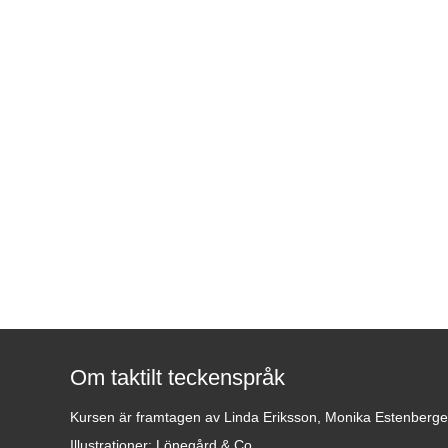
Om taktilt teckenspråk
Kursen är framtagen av Linda Eriksson, Monika Estenberg
Illustrationer: Lönegård & Co.