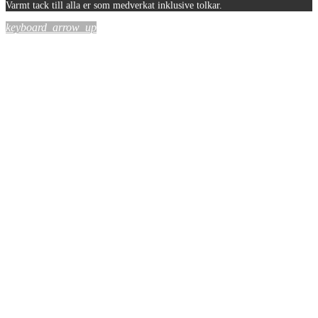
Varmt tack till alla er som medverkat inklusive tolkar.
keyboard_arrow_up