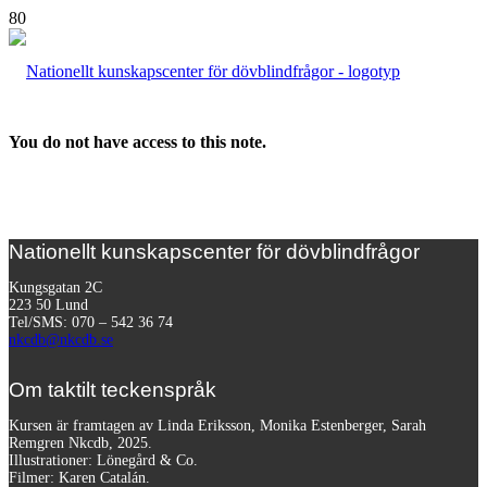
You do not have access to this note.
Nationellt kunskapscenter för dövblindfrågor
Kungsgatan 2C
223 50 Lund
Tel/SMS: 070 – 542 36 74
nkcdb@nkcdb.se
Om taktilt teckenspråk
Kursen är framtagen av Linda Eriksson, Monika Estenberger, Sarah
Remgren Nkcdb, 2025.
Illustrationer: Lönegård & Co.
Filmer:
Karen Catalán.