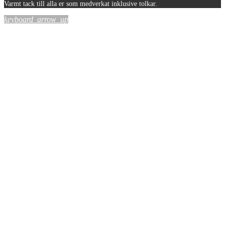
Varmt tack till alla er som medverkat inklusive tolkar.
keyboard_arrow_up