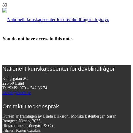
You do not have access to this note.
Nationellt kunskapscenter för dövblindfrågor
Kungsgatan 2C
223 50 Lund
Tel/SMS: 070 – 542 36 74
nkcdb@nkcdb.se
Om taktilt teckenspråk
Kursen är framtagen av Linda Eriksson, Monika Estenberger, Sarah
Remgren Nkcdb, 2025.
Illustrationer: Lönegård & Co.
Filmer:
Karen Catalán.