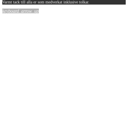
Varmt tack till alla er som medverkat inklusive tolkar.
keyboard_arrow_up