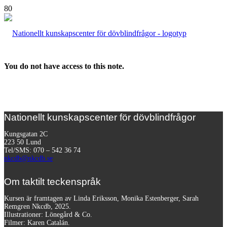
You do not have access to this note.
Nationellt kunskapscenter för dövblindfrågor
Kungsgatan 2C
223 50 Lund
Tel/SMS: 070 – 542 36 74
nkcdb@nkcdb.se
Om taktilt teckenspråk
Kursen är framtagen av Linda Eriksson, Monika Estenberger, Sarah
Remgren Nkcdb, 2025.
Illustrationer: Lönegård & Co.
Filmer:
Karen Catalán.