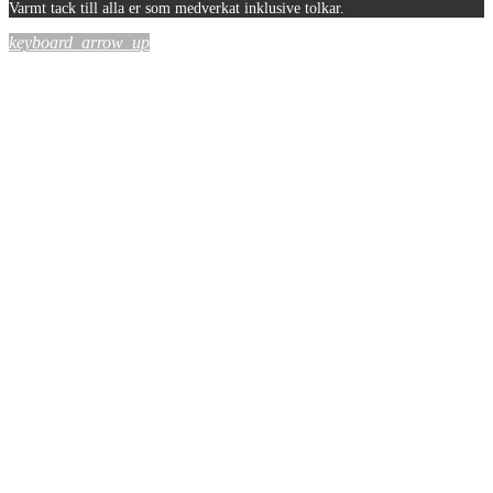
Varmt tack till alla er som medverkat inklusive tolkar.
keyboard_arrow_up