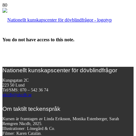
You do not have access to this note.
Nationellt kunskapscenter för dövblindfrågor
Kungsgatan 2C
223 50 Lund
Tel/SMS: 070 – 542 36 74
nkcdb@nkcdb.se
Om taktilt teckenspråk
Kursen är framtagen av Linda Eriksson, Monika Estenberger, Sarah
Remgren Nkcdb, 2025.
Illustrationer: Lönegård & Co.
Filmer:
Karen Catalán.