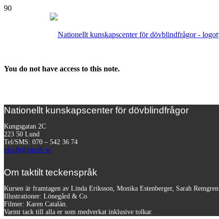
You do not have access to this note.
Nationellt kunskapscenter för dövblindfrågor
Kungsgatan 2C
223 50 Lund
Tel/SMS: 070 – 542 36 74
nkcdb@nkcdb.se
Om taktilt teckenspråk
Kursen är framtagen av Linda Eriksson, Monika Estenberger, Sarah Remgre
Illustrationer: Lönegård & Co.
Filmer:
Karen Catalán.
Varmt tack till alla er som medverkat inklusive tolkar.