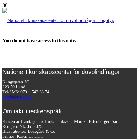
You do not have access to this note.
Nationellt kunskapscenter för dövblindfrågor
Kungsgatan 2C
223 50 Lund
Tel/SMS: 070 – 542 36 74
nkcdb@nkcdb.se
Om taktilt teckenspråk
Kursen är framtagen av Linda Eriksson, Monika Estenberger, Sarah
Remgren Nkcdb, 2025.
Illustrationer: Lönegård & Co.
Filmer:
Karen Catalán.