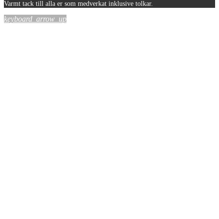
Varmt tack till alla er som medverkat inklusive tolkar.
keyboard_arrow_up