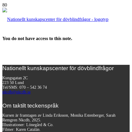
You do not have access to this note.
Nationellt kunskapscenter för dövblindfrågor
Kungsgatan 2C
223 50 Lund
Tel/SMS: 070 – 542 36 74
nkcdb@nkcdb.se
Om taktilt teckenspråk
Kursen är framtagen av Linda Eriksson, Monika Estenberger, Sarah
Remgren Nkcdb, 2025.
Illustrationer: Lönegård & Co.
Filmer:
Karen Catalán.