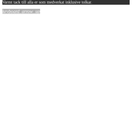
Varmt tack till alla er som medverkat inklusive tolkar.
keyboard_arrow_up