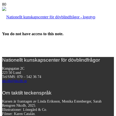
You do not have access to this note.
Nationellt kunskapscenter för dövblindfrågor
Kungsgatan 2C
223 50 Lund
Tel/SMS: 070 – 542 36 74
nkcdb@nkcdb.se
Om taktilt teckenspråk
Kursen är framtagen av Linda Eriksson, Monika Estenberger, Sarah
Remgren Nkcdb, 2025.
Illustrationer: Lönegård & Co.
Filmer:
Karen Catalán.