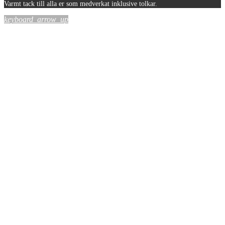
Varmt tack till alla er som medverkat inklusive tolkar.
keyboard_arrow_up