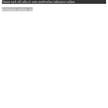
Varmt tack till alla er som medverkat inklusive tolkar.
keyboard_arrow_up