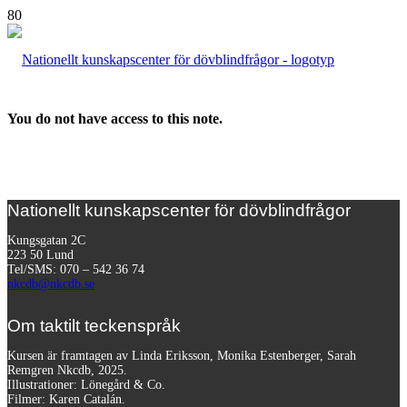
You do not have access to this note.
Nationellt kunskapscenter för dövblindfrågor
Kungsgatan 2C
223 50 Lund
Tel/SMS: 070 – 542 36 74
nkcdb@nkcdb.se
Om taktilt teckenspråk
Kursen är framtagen av Linda Eriksson, Monika Estenberger, Sarah
Remgren Nkcdb, 2025.
Illustrationer: Lönegård & Co.
Filmer:
Karen Catalán.