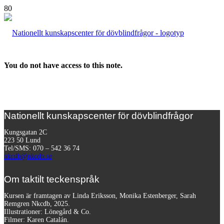
You do not have access to this note.
Nationellt kunskapscenter för dövblindfrågor
Kungsgatan 2C
223 50 Lund
Tel/SMS: 070 – 542 36 74
nkcdb@nkcdb.se
Om taktilt teckenspråk
Kursen är framtagen av Linda Eriksson, Monika Estenberger, Sarah
Remgren Nkcdb, 2025.
Illustrationer: Lönegård & Co.
Filmer:
Karen Catalán.