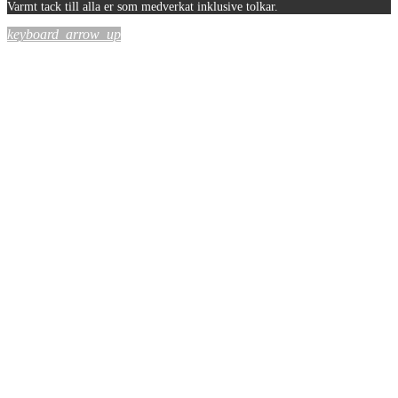
Varmt tack till alla er som medverkat inklusive tolkar.
keyboard_arrow_up