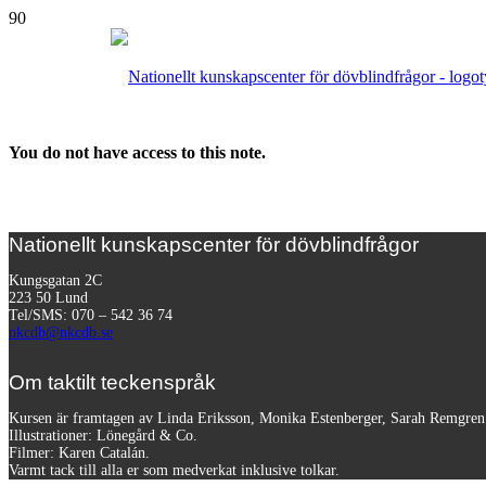
You do not have access to this note.
Nationellt kunskapscenter för dövblindfrågor
Kungsgatan 2C
223 50 Lund
Tel/SMS: 070 – 542 36 74
nkcdb@nkcdb.se
Om taktilt teckenspråk
Kursen är framtagen av Linda Eriksson, Monika Estenberger, Sarah Remgre
Illustrationer: Lönegård & Co.
Filmer:
Karen Catalán.
Varmt tack till alla er som medverkat inklusive tolkar.