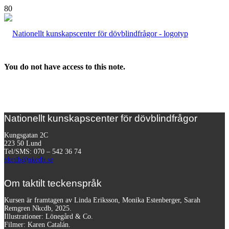
You do not have access to this note.
Nationellt kunskapscenter för dövblindfrågor
Kungsgatan 2C
223 50 Lund
Tel/SMS: 070 – 542 36 74
nkcdb@nkcdb.se
Om taktilt teckenspråk
Kursen är framtagen av Linda Eriksson, Monika Estenberger, Sarah
Remgren Nkcdb, 2025.
Illustrationer: Lönegård & Co.
Filmer:
Karen Catalán.