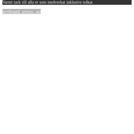
Varmt tack till alla er som medverkat inklusive tolkar.
keyboard_arrow_up