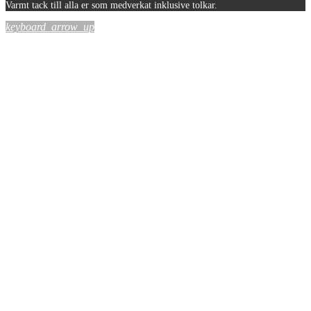
Varmt tack till alla er som medverkat inklusive tolkar.
keyboard_arrow_up