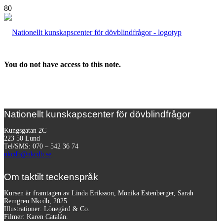
You do not have access to this note.
Nationellt kunskapscenter för dövblindfrågor
Kungsgatan 2C
223 50 Lund
Tel/SMS: 070 – 542 36 74
nkcdb@nkcdb.se
Om taktilt teckenspråk
Kursen är framtagen av Linda Eriksson, Monika Estenberger, Sarah
Remgren Nkcdb, 2025.
Illustrationer: Lönegård & Co.
Filmer:
Karen Catalán.