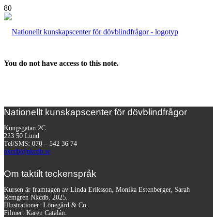
You do not have access to this note.
Nationellt kunskapscenter för dövblindfrågor
Kungsgatan 2C
223 50 Lund
Tel/SMS: 070 – 542 36 74
nkcdb@nkcdb.se
Om taktilt teckenspråk
Kursen är framtagen av Linda Eriksson, Monika Estenberger, Sarah
Remgren Nkcdb, 2025.
Illustrationer: Lönegård & Co.
Filmer:
Karen Catalán.