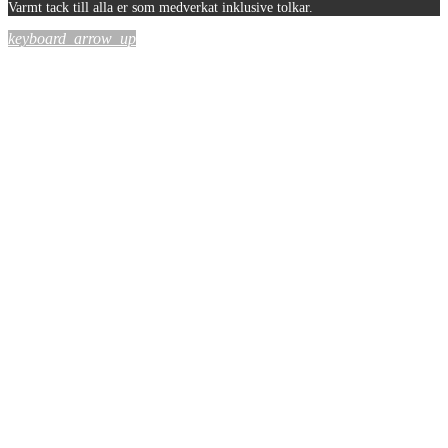
Varmt tack till alla er som medverkat inklusive tolkar.
keyboard_arrow_up