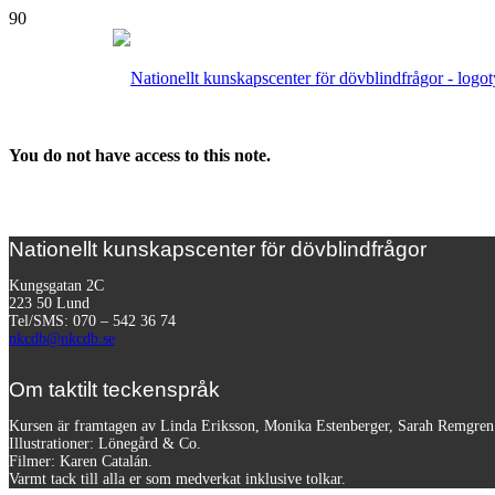
You do not have access to this note.
Nationellt kunskapscenter för dövblindfrågor
Kungsgatan 2C
223 50 Lund
Tel/SMS: 070 – 542 36 74
nkcdb@nkcdb.se
Om taktilt teckenspråk
Kursen är framtagen av Linda Eriksson, Monika Estenberger, Sarah Remgre
Illustrationer: Lönegård & Co.
Filmer:
Karen Catalán.
Varmt tack till alla er som medverkat inklusive tolkar.