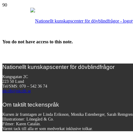
You do not have access to this note.
Nationellt kunskapscenter för dövblindfrågor
Kungsgatan 2C
223 50 Lund
Tel/SMS: 070 – 542 36 74
nkcdb@nkcdb.se
Om taktilt teckenspråk
Kursen är framtagen av Linda Eriksson, Monika Estenberger, Sarah Remgre
Illustrationer: Lönegård & Co.
Filmer:
Karen Catalán.
Varmt tack till alla er som medverkat inklusive tolkar.