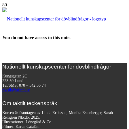
You do not have access to this note.
Nationellt kunskapscenter för dövblindfrågor
Kungsgatan 2C
223 50 Lund
Tel/SMS: 070 – 542 36 74
nkcdb@nkcdb.se
Om taktilt teckenspråk
Kursen är framtagen av Linda Eriksson, Monika Estenberger, Sarah
Remgren Nkcdb, 2025.
Illustrationer: Lönegård & Co.
Filmer:
Karen Catalán.