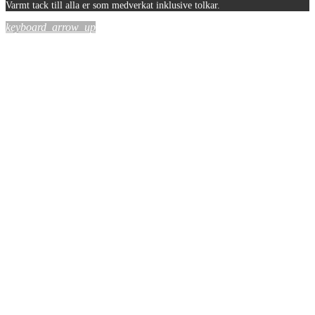
Varmt tack till alla er som medverkat inklusive tolkar.
keyboard_arrow_up