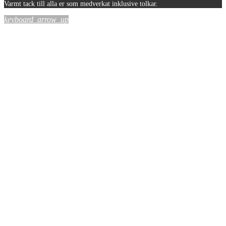
Varmt tack till alla er som medverkat inklusive tolkar.
keyboard_arrow_up