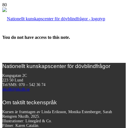
You do not have access to this note.
Nationellt kunskapscenter för dövblindfrågor
Kungsgatan 2C
223 50 Lund
Tel/SMS: 070 – 542 36 74
nkcdb@nkcdb.se
Om taktilt teckenspråk
Kursen är framtagen av Linda Eriksson, Monika Estenberger, Sarah
Remgren Nkcdb, 2025.
Illustrationer: Lönegård & Co.
Filmer:
Karen Catalán.