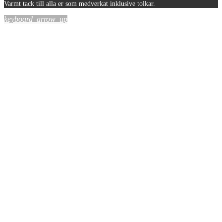
Varmt tack till alla er som medverkat inklusive tolkar.
keyboard_arrow_up