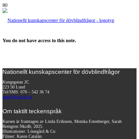
You do not have access to this note.
Nationellt kunskapscenter för dövblindfrågor
Kungsgatan 2C
223 50 Lund
Tel/SMS: 070 – 542 36 74
nkcdb@nkcdb.se
Om taktilt teckenspråk
Kursen är framtagen av Linda Eriksson, Monika Estenberger, Sarah
Remgren Nkcdb, 2025.
Illustrationer: Lönegård & Co.
Filmer:
Karen Catalán.