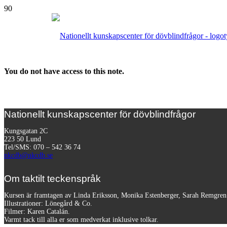
You do not have access to this note.
Nationellt kunskapscenter för dövblindfrågor
Kungsgatan 2C
223 50 Lund
Tel/SMS: 070 – 542 36 74
nkcdb@nkcdb.se
Om taktilt teckenspråk
Kursen är framtagen av Linda Eriksson, Monika Estenberger, Sarah Remgre
Illustrationer: Lönegård & Co.
Filmer:
Karen Catalán.
Varmt tack till alla er som medverkat inklusive tolkar.