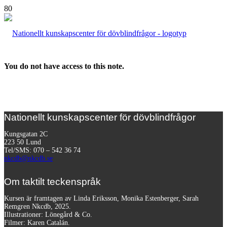
You do not have access to this note.
Nationellt kunskapscenter för dövblindfrågor
Kungsgatan 2C
223 50 Lund
Tel/SMS: 070 – 542 36 74
nkcdb@nkcdb.se
Om taktilt teckenspråk
Kursen är framtagen av Linda Eriksson, Monika Estenberger, Sarah
Remgren Nkcdb, 2025.
Illustrationer: Lönegård & Co.
Filmer:
Karen Catalán.