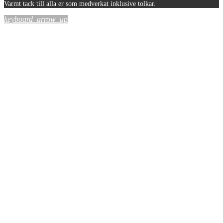
Varmt tack till alla er som medverkat inklusive tolkar.
keyboard_arrow_up