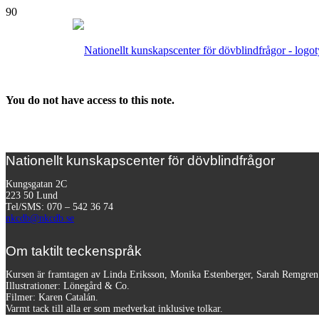
You do not have access to this note.
Nationellt kunskapscenter för dövblindfrågor
Kungsgatan 2C
223 50 Lund
Tel/SMS: 070 – 542 36 74
nkcdb@nkcdb.se
Om taktilt teckenspråk
Kursen är framtagen av Linda Eriksson, Monika Estenberger, Sarah Remgre
Illustrationer: Lönegård & Co.
Filmer:
Karen Catalán.
Varmt tack till alla er som medverkat inklusive tolkar.