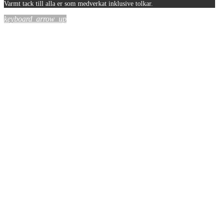
Varmt tack till alla er som medverkat inklusive tolkar.
keyboard_arrow_up