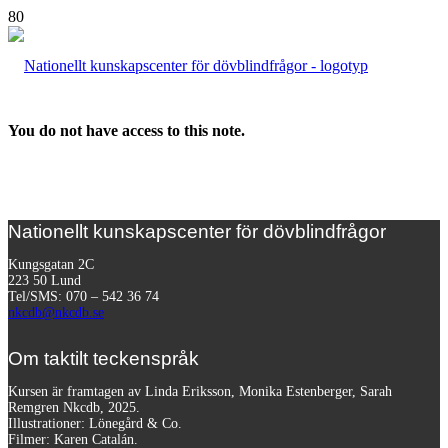
You do not have access to this note.
Nationellt kunskapscenter för dövblindfrågor
Kungsgatan 2C
223 50 Lund
Tel/SMS: 070 – 542 36 74
nkcdb@nkcdb.se
Om taktilt teckenspråk
Kursen är framtagen av Linda Eriksson, Monika Estenberger, Sarah
Remgren Nkcdb, 2025.
Illustrationer: Lönegård & Co.
Filmer:
Karen Catalán.