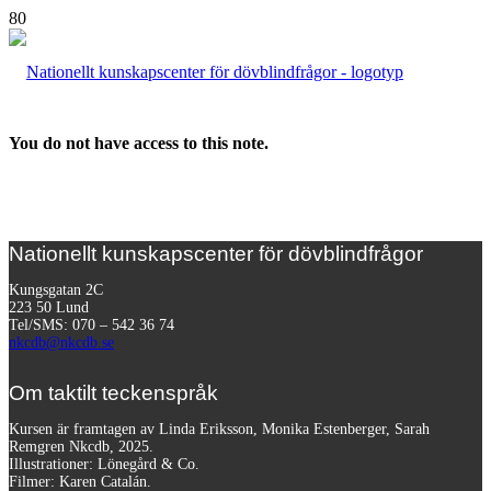
You do not have access to this note.
Nationellt kunskapscenter för dövblindfrågor
Kungsgatan 2C
223 50 Lund
Tel/SMS: 070 – 542 36 74
nkcdb@nkcdb.se
Om taktilt teckenspråk
Kursen är framtagen av Linda Eriksson, Monika Estenberger, Sarah
Remgren Nkcdb, 2025.
Illustrationer: Lönegård & Co.
Filmer:
Karen Catalán.