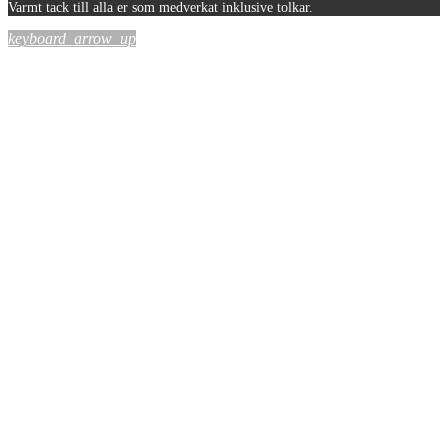
Varmt tack till alla er som medverkat inklusive tolkar.
keyboard_arrow_up