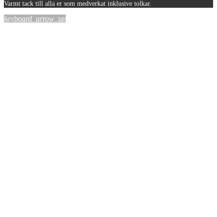
Varmt tack till alla er som medverkat inklusive tolkar.
keyboard_arrow_up