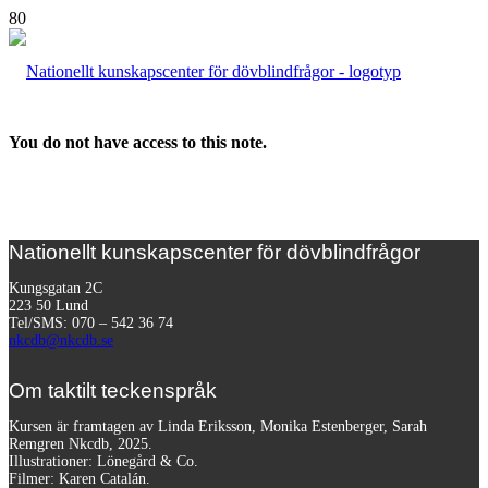
You do not have access to this note.
Nationellt kunskapscenter för dövblindfrågor
Kungsgatan 2C
223 50 Lund
Tel/SMS: 070 – 542 36 74
nkcdb@nkcdb.se
Om taktilt teckenspråk
Kursen är framtagen av Linda Eriksson, Monika Estenberger, Sarah
Remgren Nkcdb, 2025.
Illustrationer: Lönegård & Co.
Filmer:
Karen Catalán.