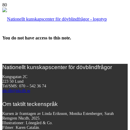
You do not have access to this note.
Nationellt kunskapscenter för dövblindfrågor
Kungsgatan 2C
223 50 Lund
Tel/SMS: 070 – 542 36 74
nkcdb@nkcdb.se
Om taktilt teckenspråk
Kursen är framtagen av Linda Eriksson, Monika Estenberger, Sarah
Remgren Nkcdb, 2025.
Illustrationer: Lönegård & Co.
Filmer:
Karen Catalán.