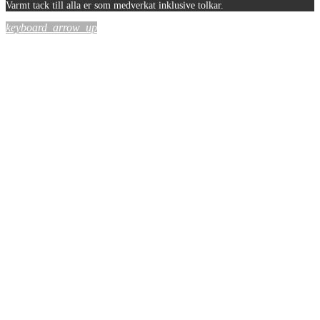
Varmt tack till alla er som medverkat inklusive tolkar.
keyboard_arrow_up